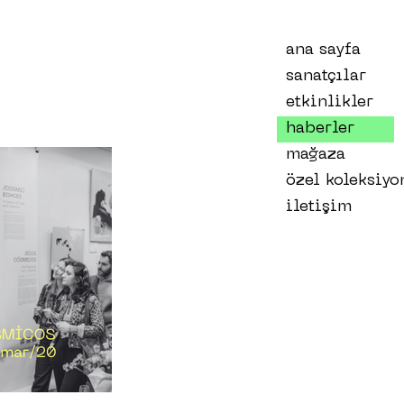
ana sayfa
sanatçılar
etkinlikler
haberler
mağaza
özel koleksiyo
iletişim